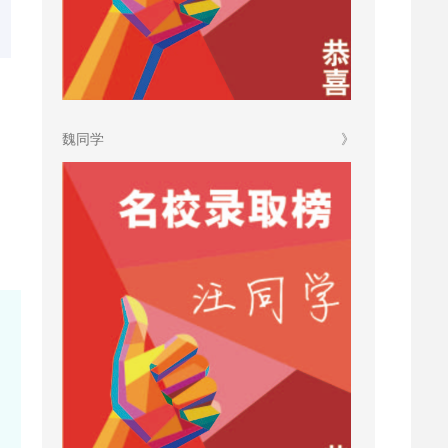
魏同学
》