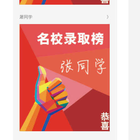
屠同学
》