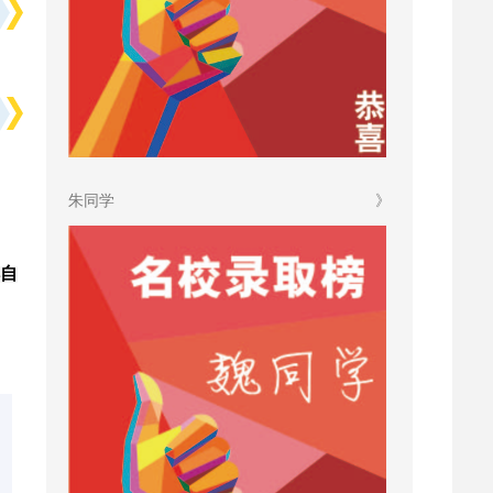
朱同学
》
自