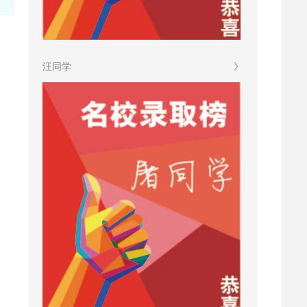
汪同学
》